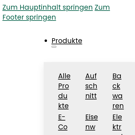
Zum Hauptinhalt springen
Zum
Footer springen
Produkte
Alle
Auf
Ba
Pro
sch
ck
du
nitt
wa
kte
ren
E-
Eise
Ele
Co
nw
ktr