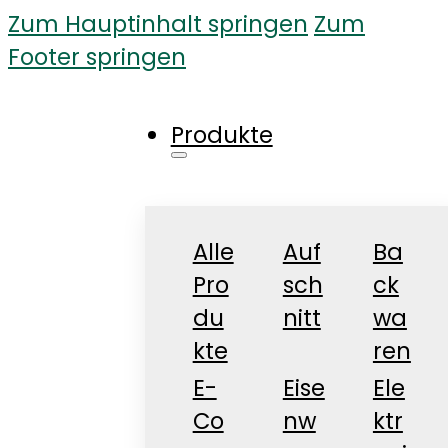
Zum Hauptinhalt springen
Zum
Footer springen
Produkte
Alle
Auf
Ba
Pro
sch
ck
du
nitt
wa
kte
ren
E-
Eise
Ele
Co
nw
ktr