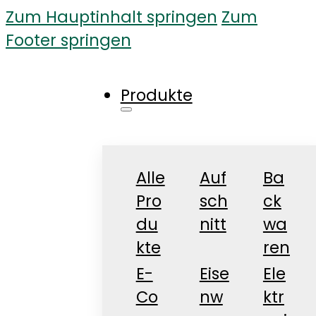
Zum Hauptinhalt springen
Zum
Footer springen
Produkte
Alle
Auf
Ba
Pro
sch
ck
du
nitt
wa
kte
ren
E-
Eise
Ele
Co
nw
ktr