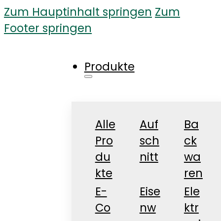
Zum Hauptinhalt springen
Zum
Footer springen
Produkte
Alle
Auf
Ba
Pro
sch
ck
du
nitt
wa
kte
ren
E-
Eise
Ele
Co
nw
ktr