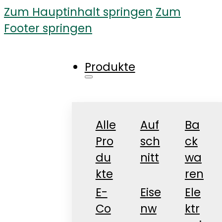
Zum Hauptinhalt springen
Zum
Footer springen
Produkte
Alle
Auf
Ba
Pro
sch
ck
du
nitt
wa
kte
ren
E-
Eise
Ele
Co
nw
ktr