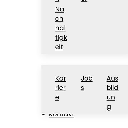
Na
ch
hal
tigk
Karriere
eit
Kar
Job
Aus
rier
s
bild
e
un
News
g
Kontakt