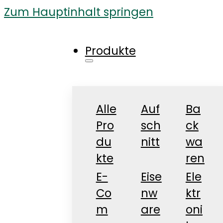
Zum Hauptinhalt springen
Produkte
Alle
Auf
Ba
Pro
sch
ck
du
nitt
wa
kte
ren
E-
Eise
Ele
Co
nw
ktr
m
are
oni