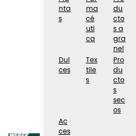
nta
ma
du
s
cé
cto
uti
s a
ca
gra
nel
Dul
Tex
Pro
ces
tile
du
s
cto
s
sec
os
Ac
ces