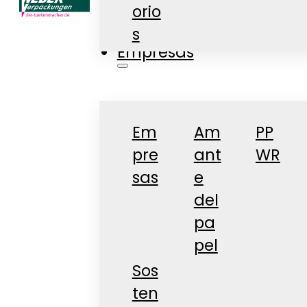
orio
Tienda
s
Empresas
Em
Am
PP
pre
ant
WR
sas
e
del
pa
pel
Sos
ten