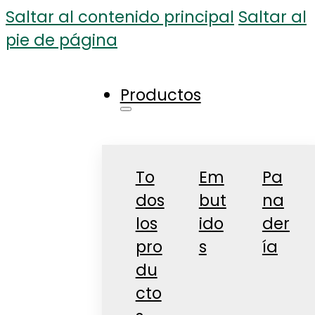
Saltar al contenido principal
Saltar al
pie de página
Productos
To
Em
Pa
dos
but
na
los
ido
der
pro
s
ía
du
cto