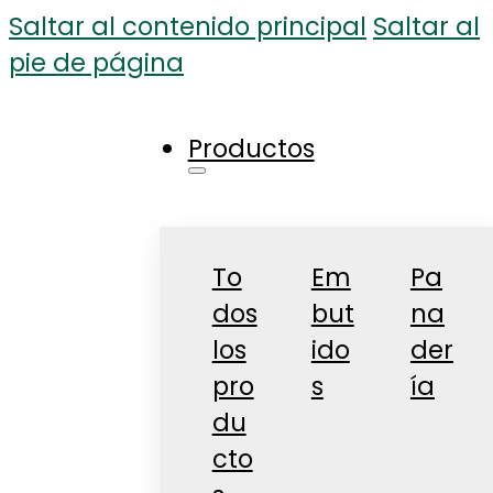
Saltar al contenido principal
Saltar al
pie de página
Productos
To
Em
Pa
dos
but
na
los
ido
der
pro
s
ía
du
cto