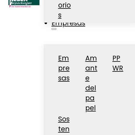
orio
Tienda
s
Empresas
Em
Am
PP
pre
ant
WR
sas
e
del
pa
pel
Sos
ten