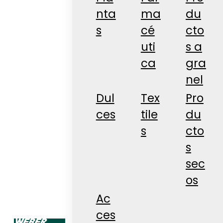
nta
ma
du
s
cé
cto
uti
s a
ca
gra
nel
Dul
Tex
Pro
ces
tile
du
s
cto
s
sec
os
Ac
ces