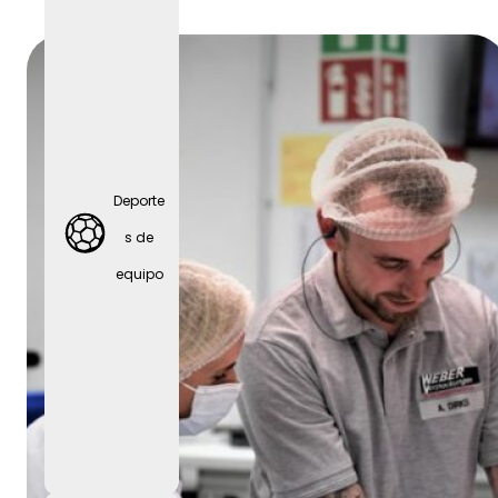
Fiestas
de
empres
Deporte
a
s de
equipo