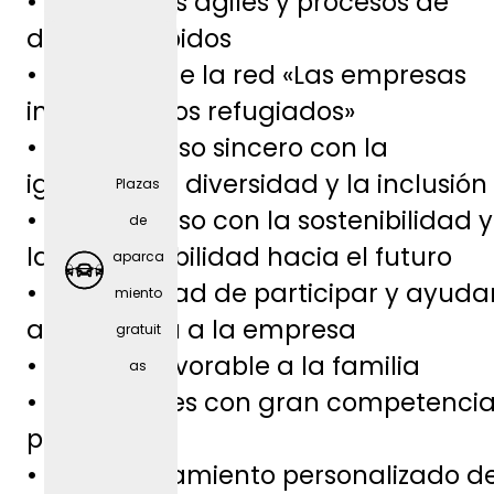
• Estructuras ágiles y procesos de
a
decisión rápidos
(depen
• Miembro de la red «Las empresas
diendo
integran a los refugiados»
del
• Compromiso sincero con la
puesto
igualdad, la diversidad y la inclusión
Plazas
)
• Compromiso con la sostenibilidad y
de
la responsabilidad hacia el futuro
aparca
• Oportunidad de participar y ayuda
miento
a dar forma a la empresa
gratuit
• Entorno favorable a la familia
as
• Formadores con gran competenci
profesional
• Acompañamiento personalizado d