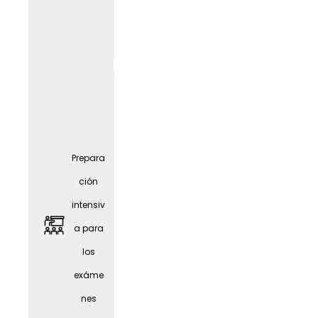
Prepara
ción
intensiv
a para
Amplia
los
oferta
exáme
de
nes
oportu