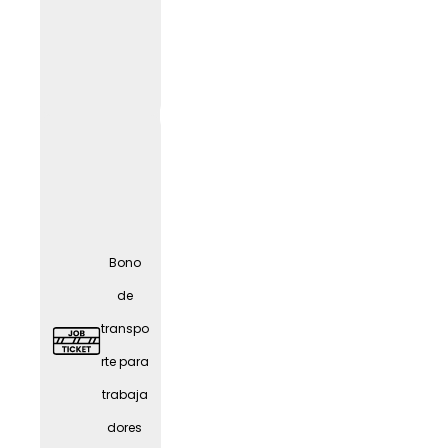
Oficina
en
casa
(según
el
LIF
E
trabajo
) con
Bono
todo lo
de
necesa
transpo
rio
rte para
trabaja
dores