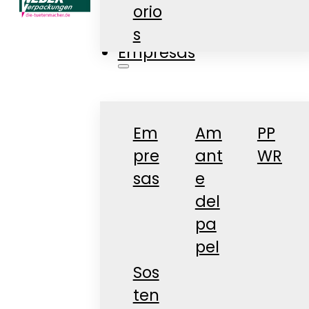
orio
Tienda
s
Empresas
Em
Am
PP
pre
ant
WR
sas
e
del
pa
pel
Sos
ten