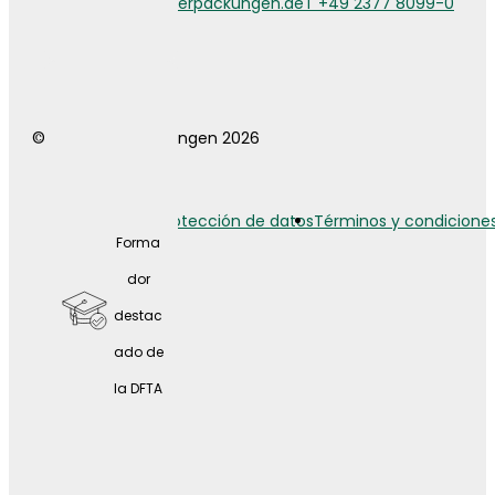
info@weberverpackungen.de
T +49 2377 8099-0
a
© Weber Verpackungen 2026
Aviso legal
Protección de datos
Términos y condicione
Forma
dor
destac
ado de
la DFTA