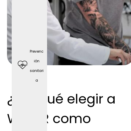
Prevenc
ión
sanitari
a
Deporte
s de
¿Por qué elegir a
equipo
WEBER como