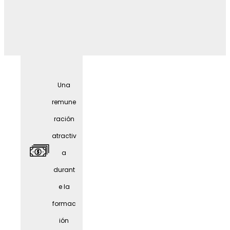
Preven
ción
sanitar
Una
ia
remune
ración
atractiv
a
durant
e la
formac
ión