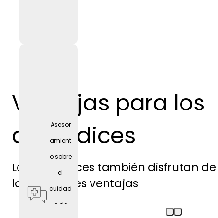
Ventajas para los
aprendices
Asesor
amient
o sobre
Los aprendices también disfrutan de
el
las siguientes ventajas
cuidad
o de