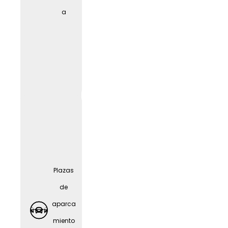
cuidad
a
o de
person
as
mayor
es
Plazas
de
aparca
miento