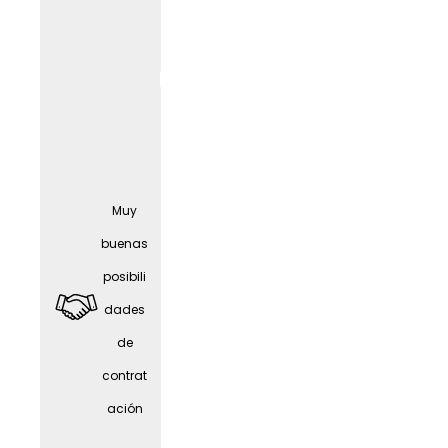
Seguro
Muy
médic
buenas
o
posibili
compl
dades
ement
de
ario
contrat
gratuit
ación
o