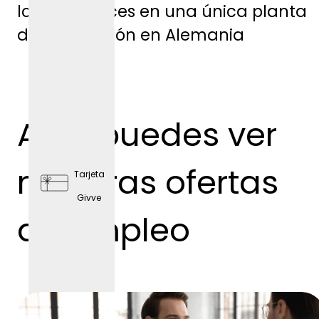
los aprendices en una única planta
de producción en Alemania
plazas
de
Aquí puedes ver
aparc
amient
nuestras ofertas
Tarjeta
o
Givve
gratis
de empleo