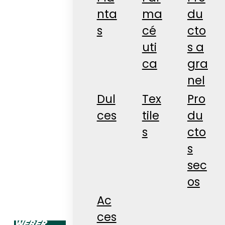
nta
ma
du
s
cé
cto
uti
s a
ca
gra
nel
Dul
Tex
Pro
ces
tile
du
s
cto
s
sec
os
Ac
ces