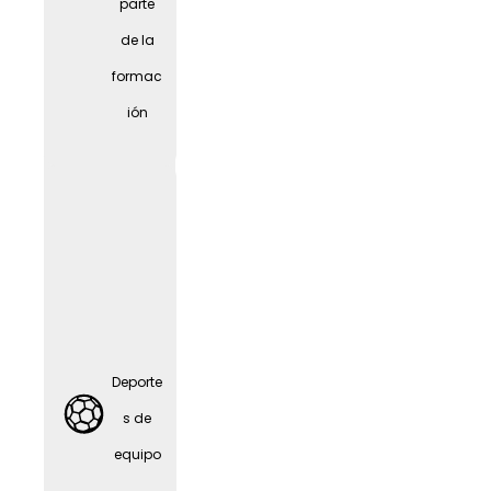
parte
Alquiler
de la
de
formac
biciclet
ión
as
JobRa
d
Deporte
s de
equipo