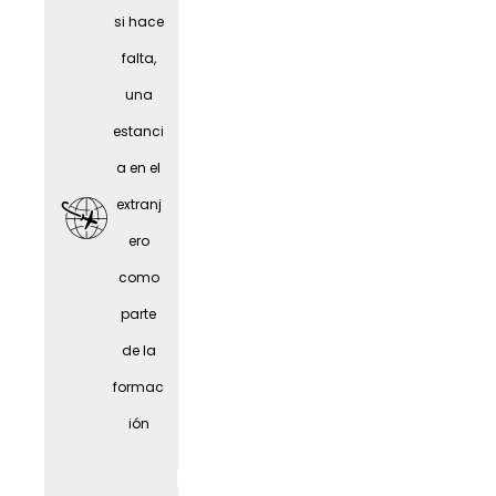
person
si hace
as
falta,
mayor
una
es
estanci
a en el
extranj
ero
como
parte
de la
formac
ión