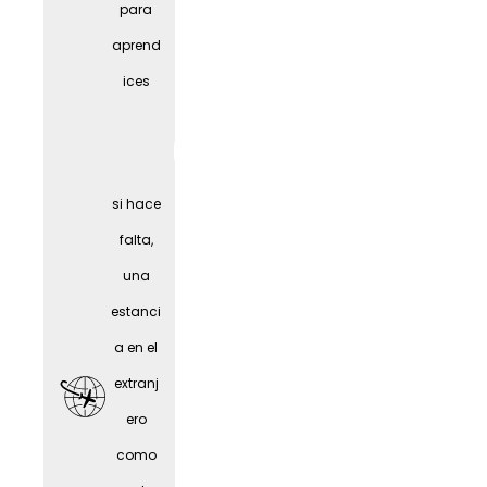
para
al
aprend
(depen
ices
diendo
del
puesto
si hace
)
falta,
una
estanci
a en el
extranj
ero
como