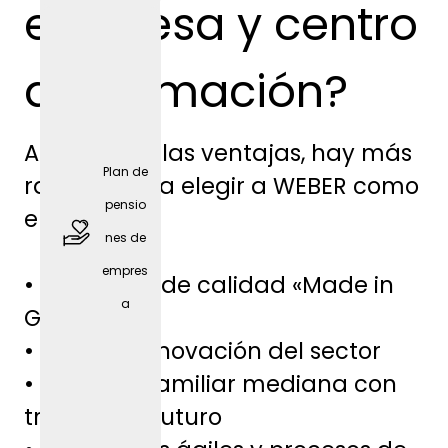
empresa y centro
de formación?
Además de las ventajas, hay más
Plan de
razones para elegir a WEBER como
pensio
empresa:
nes de
empres
• Productos de calidad «Made in
a
Germany»
• Líder en innovación del sector
Móvil
• Empresa familiar mediana con
de
tradición y futuro
empres