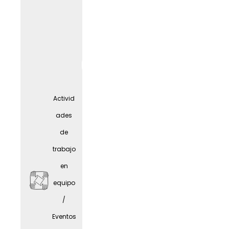
A
tiempo
parcial
Activid
/
ades
Concili
de
ación
trabajo
entre
en
vida
equipo
laboral
WORK
LIF
E
/
y
Eventos
person