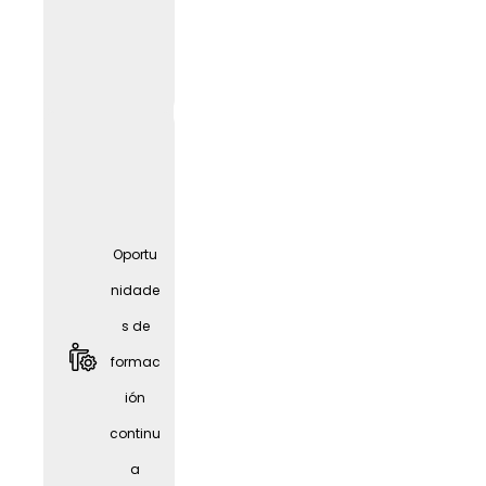
nidade
s de
formac
ión
contin
ua
Oportu
nidade
s de
formac
ión
continu
a