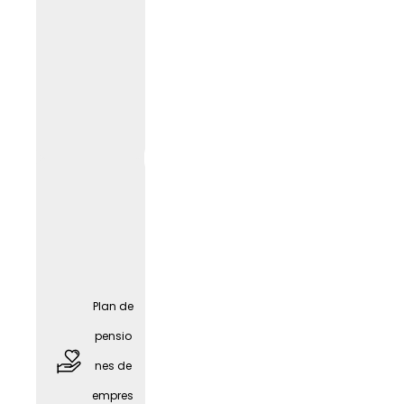
Asesor
Plan de
amient
pensio
o sobre
nes de
el
empres