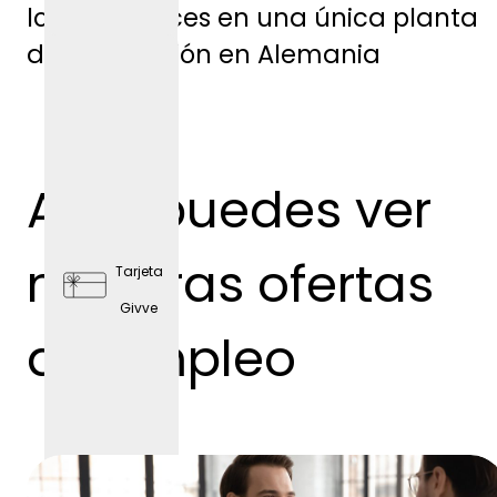
los aprendices en una única planta
de producción en Alemania
plazas
de
Aquí puedes ver
aparc
amient
nuestras ofertas
Tarjeta
o
Givve
gratis
de empleo