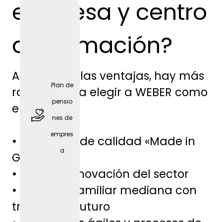
empresa y centro
de formación?
Además de las ventajas, hay más
Plan de
razones para elegir a WEBER como
pensio
empresa:
nes de
empres
• Productos de calidad «Made in
a
Germany»
• Líder en innovación del sector
Móvil
• Empresa familiar mediana con
de
tradición y futuro
empres