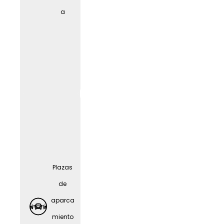
cuidad
a
o de
person
as
mayor
es
Plazas
de
aparca
miento