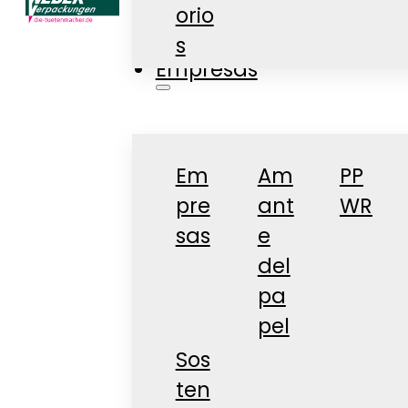
orio
Tienda
s
Empresas
Em
Am
PP
pre
ant
WR
sas
e
del
pa
pel
Sos
ten