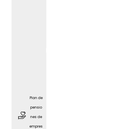
Asesor
Plan de
amient
pensio
o sobre
nes de
el
empres