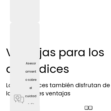
Ventajas para los
aprendices
Asesor
amient
o sobre
Los aprendices también disfrutan de
el
las siguientes ventajas
cuidad
o de