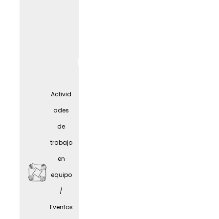
A
tiempo
parcial
Activid
/
ades
Concili
de
ación
trabajo
entre
en
vida
equipo
laboral
WORK
LIF
E
/
y
Eventos
person