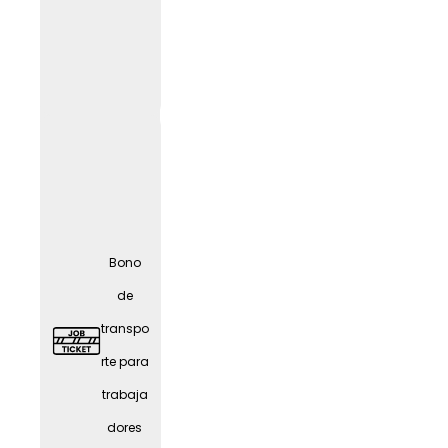
Oficina
en
casa
(según
el
LIF
E
trabajo
) con
Bono
todo lo
de
necesa
transpo
rio
rte para
trabaja
dores