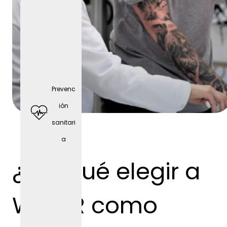
Prevenc
ión
sanitari
a
Deporte
s de
¿Por qué elegir a
equipo
WEBER como