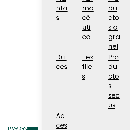
nta
ma
du
s
cé
cto
uti
s a
ca
gra
nel
Dul
Tex
Pro
ces
tile
du
s
cto
s
sec
os
Ac
ces