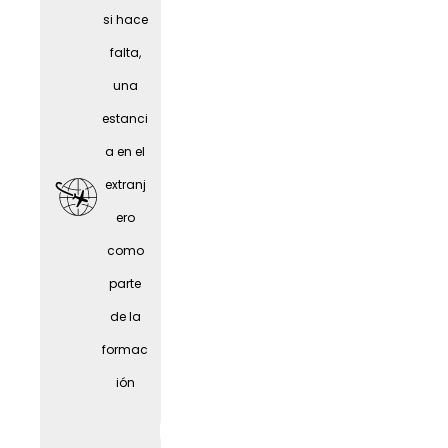
person
si hace
as
falta,
mayor
una
es
estanci
a en el
extranj
ero
como
parte
de la
formac
ión