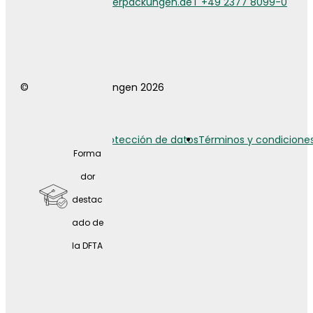
info@weberverpackungen.de
T +49 2377 8099-0
a
© Weber Verpackungen 2026
Aviso legal
Protección de datos
Términos y condicione
Forma
dor
destac
ado de
la DFTA