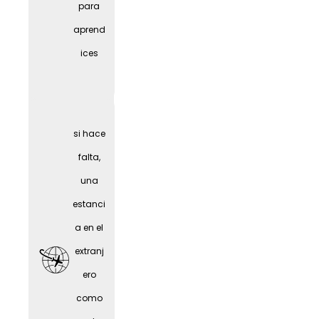
para
al
aprend
(depen
ices
diendo
del
puesto
si hace
)
falta,
una
estanci
a en el
extranj
ero
como