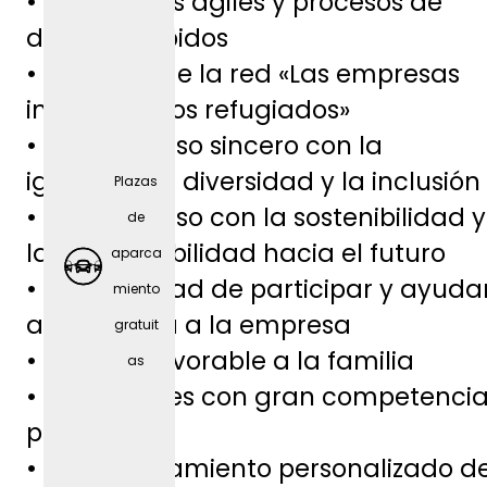
• Estructuras ágiles y procesos de
a
decisión rápidos
(depen
• Miembro de la red «Las empresas
diendo
integran a los refugiados»
del
• Compromiso sincero con la
puesto
igualdad, la diversidad y la inclusión
Plazas
)
• Compromiso con la sostenibilidad y
de
la responsabilidad hacia el futuro
aparca
• Oportunidad de participar y ayuda
miento
a dar forma a la empresa
gratuit
• Entorno favorable a la familia
as
• Formadores con gran competenci
profesional
• Acompañamiento personalizado d