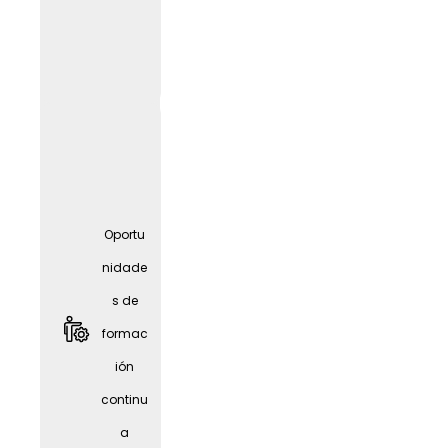
nidade
s de
formac
ión
contin
ua
Oportu
nidade
s de
formac
ión
continu
a