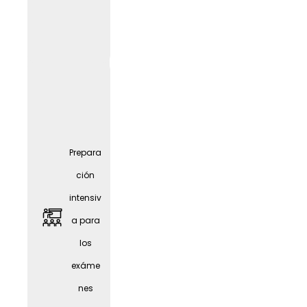
Prepara
ción
intensiv
a para
Amplia
los
oferta
exáme
de
nes
oportu