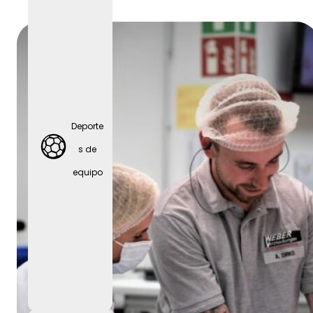
Fiestas
de
empres
Deporte
a
s de
equipo