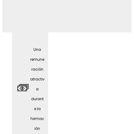
Preven
ción
sanitar
Una
ia
remune
ración
atractiv
a
durant
e la
formac
ión