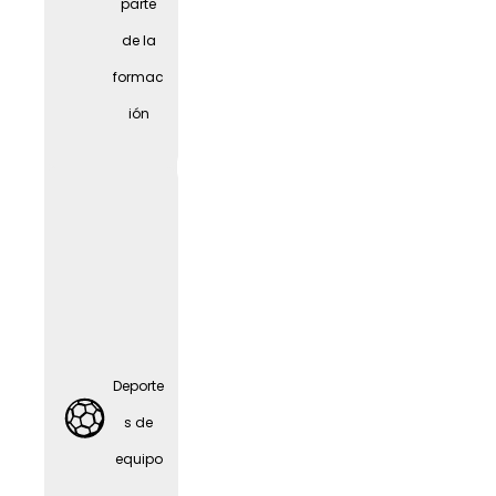
parte
Alquiler
de la
de
formac
biciclet
ión
as
JobRa
d
Deporte
s de
equipo