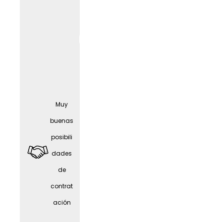
Seguro
Muy
médic
buenas
o
posibili
compl
dades
ement
de
ario
contrat
gratuit
ación
o