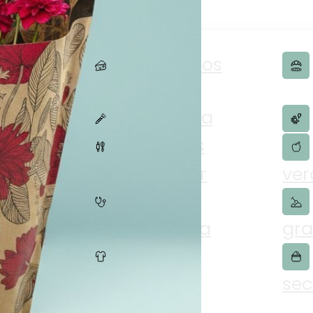
Embutidos
merce
Ferretería
nomía
Artículos
para el hogar
ver
Farmacéutica
gra
Textiles
sec
ios