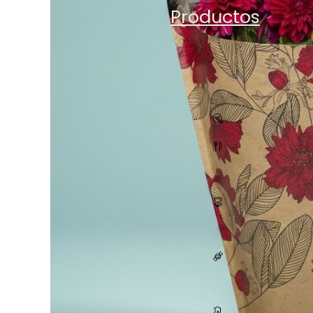
Productos
Todos los
productos
E-Com
Gastro
Plantas
Dulces
Accesor