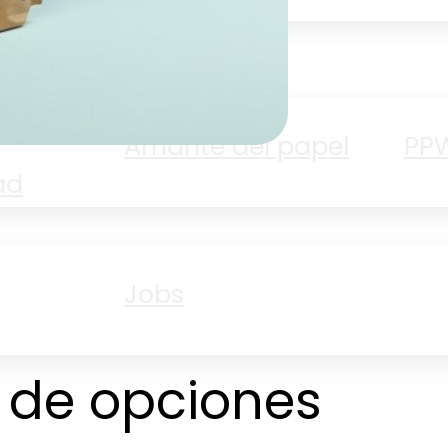
Amante del papel
PP
ad
Jobs
 de opciones