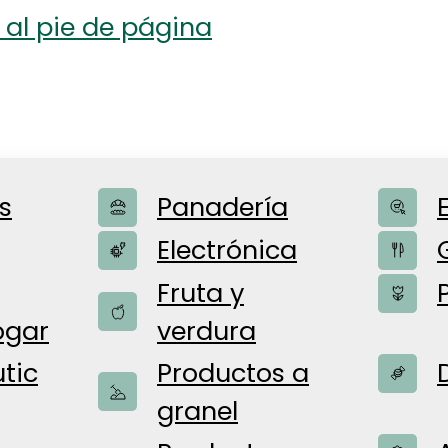
 al pie de página
s
Panadería
Electrónica
Fruta y
ogar
verdura
rd
tic
Productos a
granel