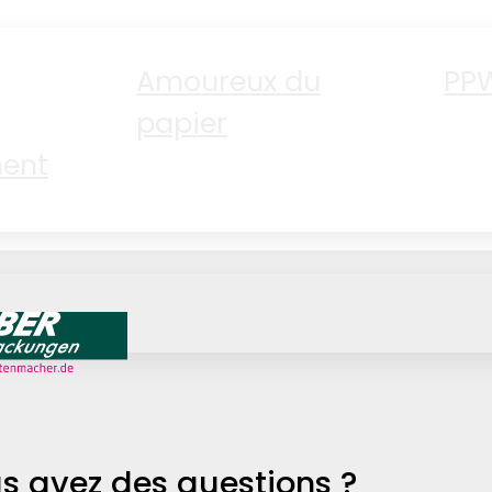
Amoureux du
PP
papier
ent
Jobs
s avez des questions ?