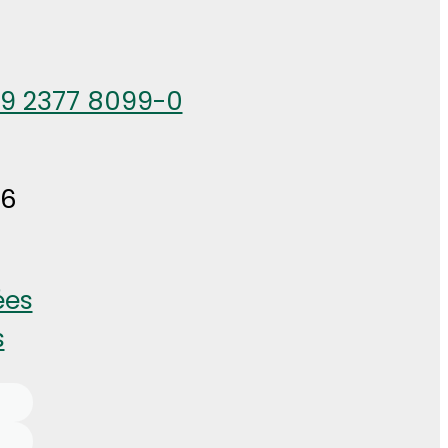
49 2377 8099-0
26
ées
s