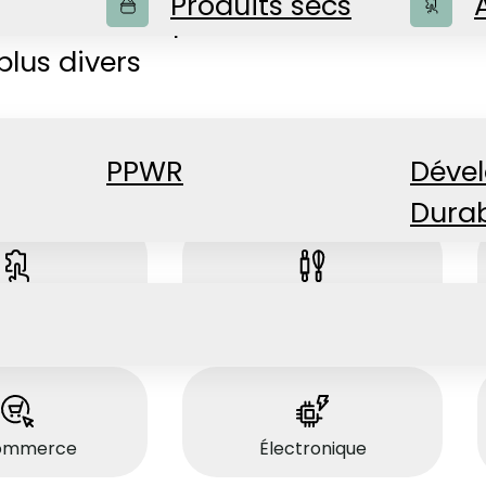
Produits secs
novantes adaptées aux
plus divers
PPWR
Déve
Dura
essoires
Articles ménagers
ommerce
Électronique