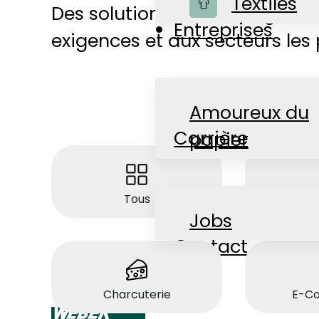
Boutique
Textiles
Des solutions d'emballage in
Entreprises
exigences et aux secteurs les 
Amoureux du
Carrière
papier
Tous
Acc
Actualités
Jobs
Contact
Charcuterie
E-C