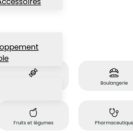
Accessoires
loppement
ble
Bonbons
Boulangerie
Fruits et légumes
Pharmaceutiqu