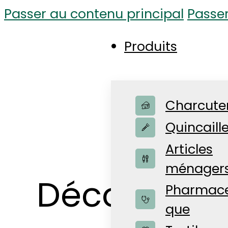
Passer au contenu principal
Passe
Produits
Charcute
Quincaille
Articles
ménager
Découvrez 
Pharmace
que