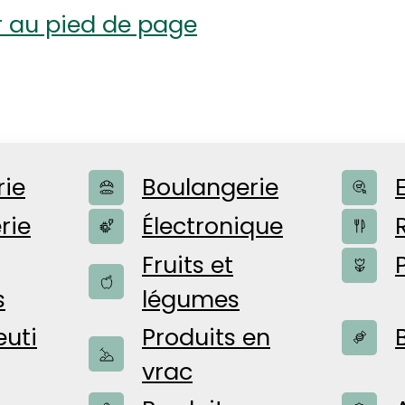
r au pied de page
rie
Boulangerie
rie
Électronique
Fruits et
s
légumes
nos produits
uti
Produits en
vrac