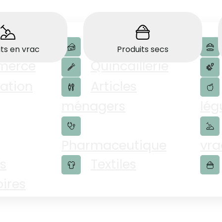
duits
Charcuterie
ts en vrac
Produits secs
merce
Quincaillerie
ation
Articles
ménagers
lé
Pharmaceutique
vra
s
Textiles
ires