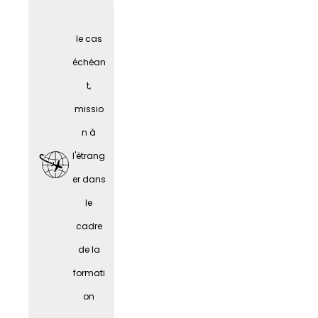
nes
le cas
âgées
échéan
t,
missio
n à
l'étrang
er dans
le
cadre
de la
Fêtes
formati
d'entre
on
prise