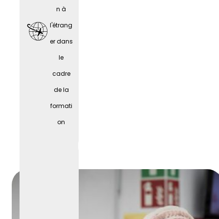
n à
l'étrang
er dans
le
cadre
de la
formati
Fêtes
on
d'entre
prise