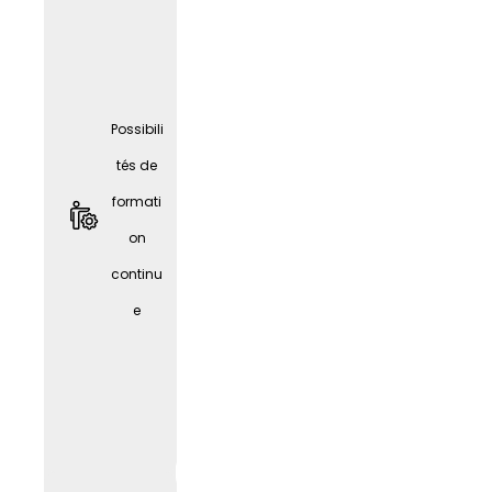
Possibili
tés de
formati
Locatio
on
n de
continu
vélos
e
JobRa
d