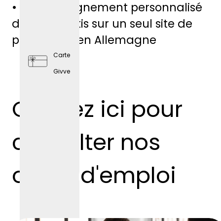
• Accompagnement personnalisé
prise
des apprentis sur un seul site de
production en Allemagne
Carte
Givve
Cliquez ici pour
consulter nos
offres d'emploi
Préventi
on en