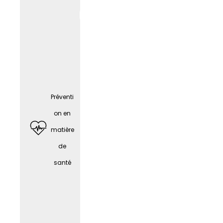
e
Préventi
on en
matière
de
santé
Téléph
one
portabl
e