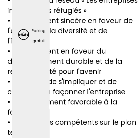
• Membre du réseau « Les entreprises
gratuit
intègrent les réfugiés »
es
• Engagement sincère en faveur de
l'égalité, de la diversité et de
Parking
l'inclusion
gratuit
• Engagement en faveur du
développement durable et de la
responsabilité pour l'avenir
• Possibilité de s'impliquer et de
contribuer à façonner l'entreprise
• Environnement favorable à la
famille
• Formateurs compétents sur le plan
Retraite
technique
d'entre