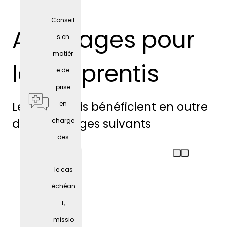
Conseil
Avantages pour
s en
matièr
les apprentis
e de
prise
Les apprentis bénéficient en outre
en
des avantages suivants
charge
des
person
le cas
nes
échéan
âgées
t,
missio