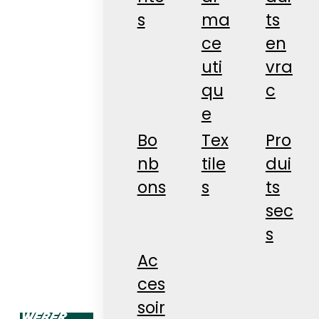
s
ma
ts
ce
en
uti
vra
qu
c
e
Bo
Tex
Pro
nb
tile
dui
ons
s
ts
sec
s
Ac
ces
soir