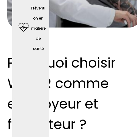
Préventi
on en
matière
de
santé
Pourquoi choisir
Téléph
one
WEBER comme
portabl
e
employeur et
profess
ionnel
formateur ?
(selon
le