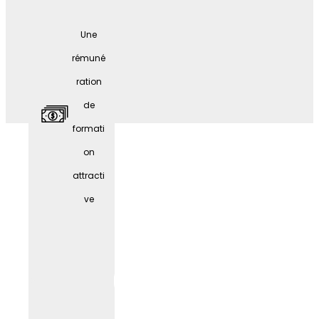
éventai
Une
l de
rémuné
possibi
ration
lités de
de
formati
formati
on
on
contin
attracti
ue
ve