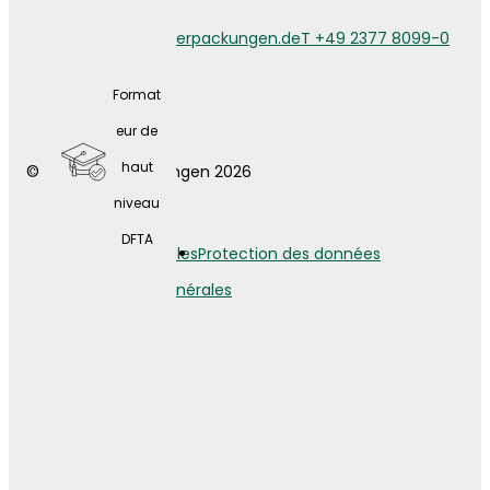
maladi
info@weberverpackungen.de
T +49 2377 8099-0
e
compl
Format
ément
eur de
aire
haut
© Weber Verpackungen 2026
gratuit
niveau
e
DFTA
Mentions légales
Protection des données
Conditions générales
Large