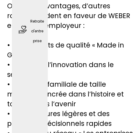
Outre ces avantages, d’autres
poste)
raisons plaident en faveur de WEBER
Retraite
en tant qu’employeur :
d'entre
prise
• Des produits de qualité « Made in
Germany »
• Leader de l’innovation dans le
secteur
• Entreprise familiale de taille
places
moyenne, ancrée dans l’histoire et
de
tournée vers l’avenir
station
• Des structures légères et des
nemen
processus décisionnels rapides
t