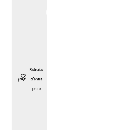
profess
ionnel
(selon
le
poste)
Retraite
d'entre
prise
places