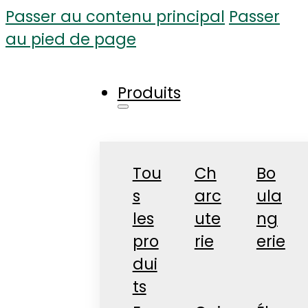
Passer au contenu principal
Passer
au pied de page
Produits
Tou
Ch
Bo
s
arc
ula
les
ute
ng
pro
rie
erie
dui
ts