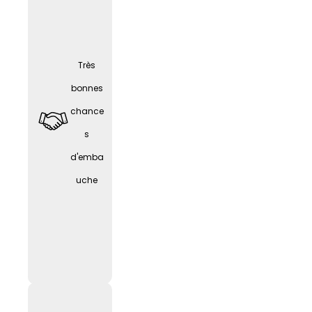
Bureau
à
Très
domici
bonnes
le
chance
(selon
LIF
E
s
l'activit
d'emba
é) avec
uche
équipe
ment