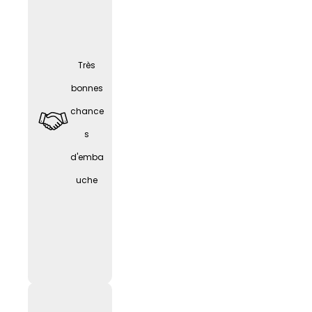
Bureau
à
Très
domici
bonnes
le
chance
(selon
LIF
E
s
l'activit
d'emba
é) avec
uche
équipe
ment