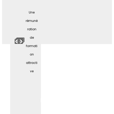
éventai
Une
l de
rémuné
possibi
ration
lités de
de
formati
formati
on
on
contin
attracti
ue
ve