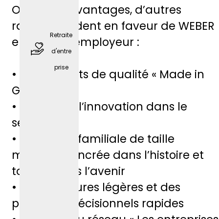
Outre ces avantages, d’autres
poste)
raisons plaident en faveur de WEBER
Retraite
en tant qu’employeur :
d'entre
prise
• Des produits de qualité « Made in
Germany »
• Leader de l’innovation dans le
secteur
• Entreprise familiale de taille
places
moyenne, ancrée dans l’histoire et
de
tournée vers l’avenir
station
• Des structures légères et des
nemen
processus décisionnels rapides
t