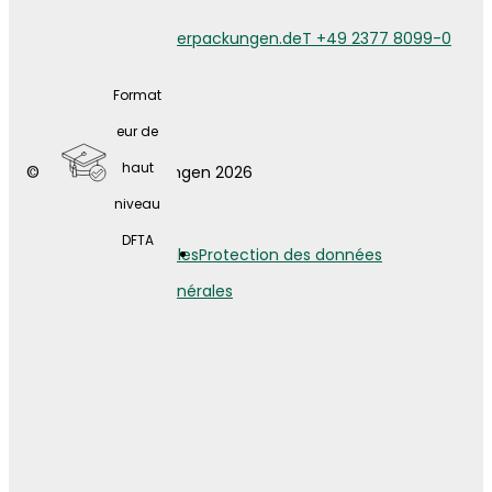
maladi
info@weberverpackungen.de
T +49 2377 8099-0
e
compl
Format
ément
eur de
aire
haut
© Weber Verpackungen 2026
gratuit
niveau
e
DFTA
Mentions légales
Protection des données
Conditions générales
Large