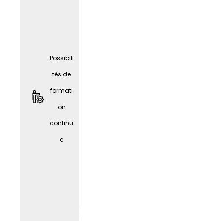
Possibili
tés de
formati
Locatio
on
n de
continu
vélos
e
JobRa
d