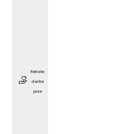
profess
ionnel
(selon
le
poste)
Retraite
d'entre
prise
places