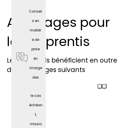
Conseil
Avantages pour
s en
matièr
les apprentis
e de
prise
Les apprentis bénéficient en outre
en
des avantages suivants
charge
des
person
le cas
nes
échéan
âgées
t,
missio