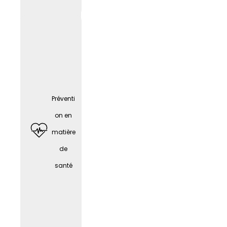
e
Préventi
on en
matière
de
santé
Téléph
one
portabl
e