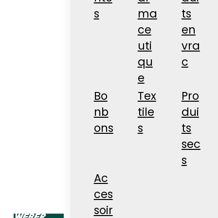
s
ma
ts
ce
en
uti
vra
qu
c
e
Bo
Tex
Pro
nb
tile
dui
ons
s
ts
sec
s
Ac
ces
soir