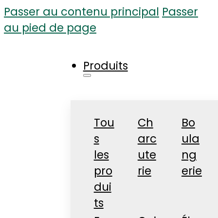
Passer au contenu principal
Passer
au pied de page
Produits
Tou
Ch
Bo
s
arc
ula
les
ute
ng
pro
rie
erie
dui
ts