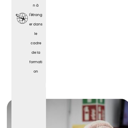
n à
l'étrang
er dans
le
cadre
de la
formati
Fêtes
on
d'entre
prise