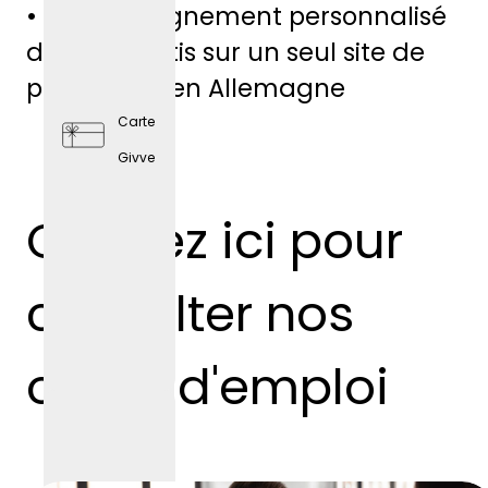
• Accompagnement personnalisé
prise
des apprentis sur un seul site de
production en Allemagne
Carte
Givve
Cliquez ici pour
consulter nos
offres d'emploi
Préventi
on en