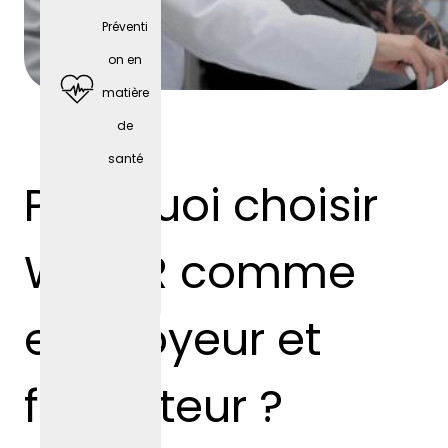
Préventi
on en
matière
de
santé
Pourquoi choisir
Téléph
one
WEBER comme
portabl
e
employeur et
profess
ionnel
formateur ?
(selon
le