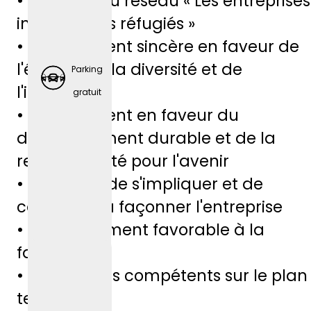
• Membre du réseau « Les entreprises
gratuit
intègrent les réfugiés »
es
• Engagement sincère en faveur de
l'égalité, de la diversité et de
Parking
l'inclusion
gratuit
• Engagement en faveur du
développement durable et de la
responsabilité pour l'avenir
• Possibilité de s'impliquer et de
contribuer à façonner l'entreprise
• Environnement favorable à la
famille
• Formateurs compétents sur le plan
Retraite
technique
d'entre