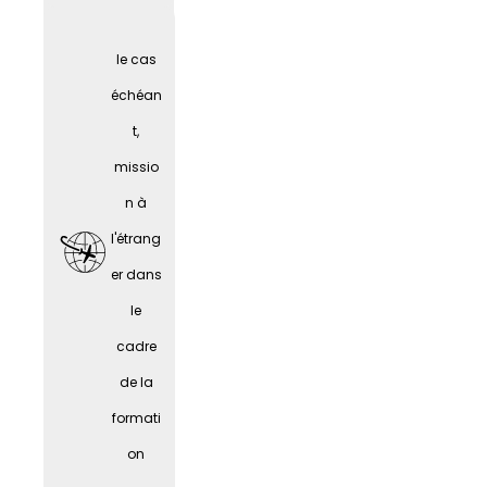
nes
le cas
âgées
échéan
t,
missio
n à
l'étrang
er dans
le
cadre
de la
Fêtes
formati
d'entre
on
prise