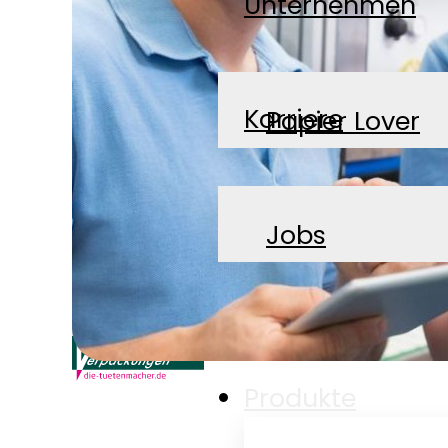
Unternehmen
Karriere
Papier Lover
News
Jobs
Kontakt
Produkte