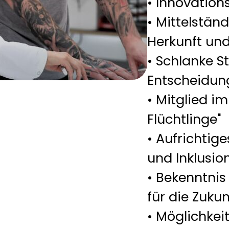
• Innovation
• Mittelstä
Herkunft und
• Schlanke S
Entscheidu
• Mitglied i
Flüchtlinge"
• Aufrichtige
und Inklusio
• Bekenntnis
für die Zukun
• Möglichkei