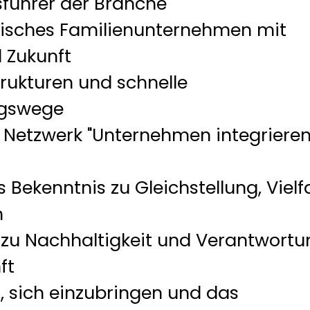
sführer der Branche
ndisches Familienunternehmen mit
 Zukunft
trukturen und schnelle
ngswege
m Netzwerk "Unternehmen integriere
s Bekenntnis zu Gleichstellung, Vielf
n
 zu Nachhaltigkeit und Verantwortu
ft
t, sich einzubringen und das