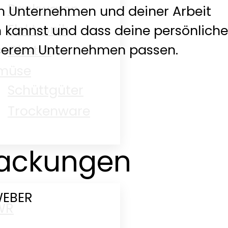
Backwaren
m Unternehmen und deiner Arbeit
Elektronik
en kannst und dass deine persönlich
serem Unternehmen passen.
Obst &
müse
Schüttgüter
Trockenware
packungen
WEBER
WR