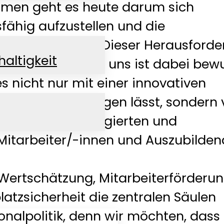
hmen geht es heute darum sich
ähig aufzustellen und die
gkeit zu sichern. Dieser Herausford
altigkeit
uns bei WEBER und uns ist dabei bewu
es nicht nur mit einer innovativen
egie bewerkstelligen lässt, sondern 
alifizierten, engagierten und
Mitarbeiter/-innen und Auszubilden
Wertschätzung, Mitarbeiterförderu
latzsicherheit die zentralen Säulen
onalpolitik, denn wir möchten, dass