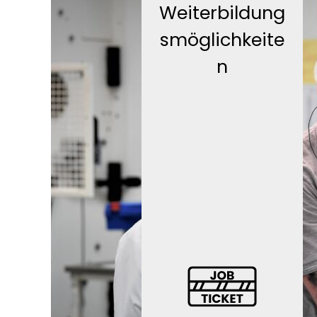
Weiterbildung
smöglichkeite
n
JobRad-
Leasing