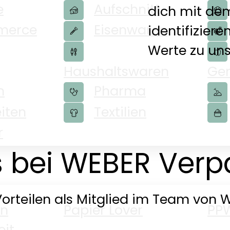
e
Aufschnitt
dich mit de
merce
Eisenwaren
identifizier
Werte zu un
Haushaltswaren
Ge
n
Pharma
iten
Textilien
r
ts bei WEBER Ver
Vorteilen als Mitglied im Team von 
en
Papier Lover
PP
eit