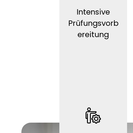
Intensive
Prüfungsvorb
WORK
LIF
E
ereitung
Teilzeit/
Work-Life-
Balance (je
nach
Tätigkeit)