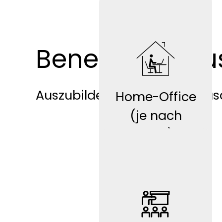
Benefits für A
LIF
E
Auszubildende profitieren zus
Home-Office
(je nach
Tätigkeit) mit
Ausstattung