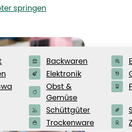
ter springen
WEBE
t
Backwaren
en
Elektronik
als A
swa
Obst &
Gemüse
Ausbi
Schüttgüter
Trockenware