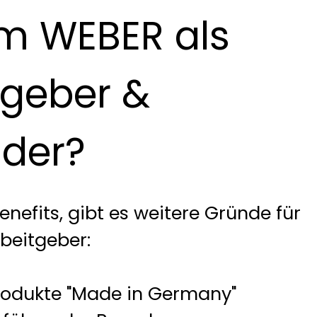
m WEBER als
tgeber &
lder?
nefits, gibt es weitere Gründe für
beitgeber:
produkte "Made in Germany"