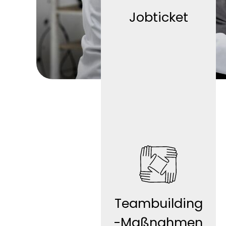
Jobticket
Givve-Card
Teambuilding
-Maßnahmen