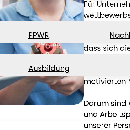
Für Unterne
wettbewerbsf
Zukunftsfähi
PPWR
Nachh
stellen wir 
dass sich di
Produktstrat
Ausbildung
allem mit qu
motivierten 
Darum sind 
und Arbeitsp
unserer Pers