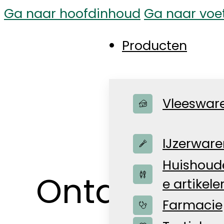
Ga naar hoofdinhoud
Ga naar voe
Producten
Vleeswar
IJzerware
Huishoude
Ontdek onz
e artikele
Farmacie