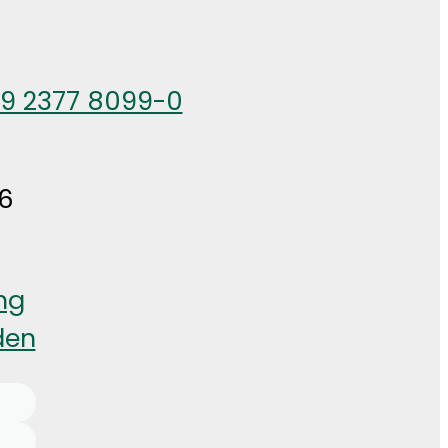
49 2377 8099-0
6
ng
den