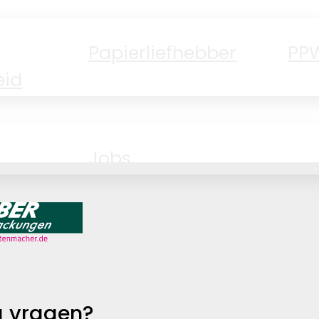
Papierliefhebber
PP
id
Jobs
 vragen?