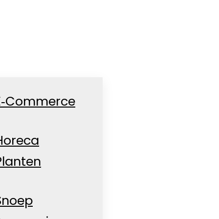
E‑Commerce
Horeca
Planten
Snoep