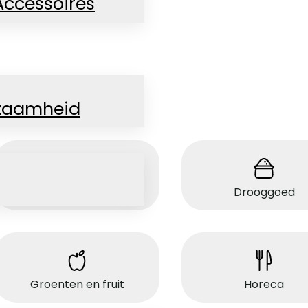
Accessoires
zaamheid
Bulkgoederen
Drooggoed
Groenten en fruit
Horeca