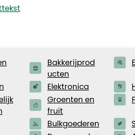
ttekst
Bakkerijprod
en
ucten
n
Elektronica
lijk
Groenten en
e producten
n
fruit
Bulkgoederen