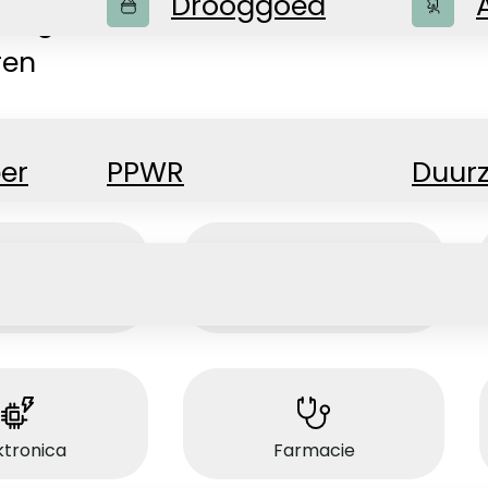
Drooggoed
ssingen voor de meest
ren
er
PPWR
Duur
essoires
Bakkerijproducten
ktronica
Farmacie