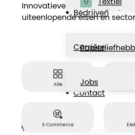
Winkel
Textiel
Innovatieve verpakkingsoplo
Bedrijven
uiteenlopende eisen en secto
Carrière
Papierliefhebb
Nieuws
Jobs
Alle
Acc
Contact
E‑Commerce
Ele
Producten