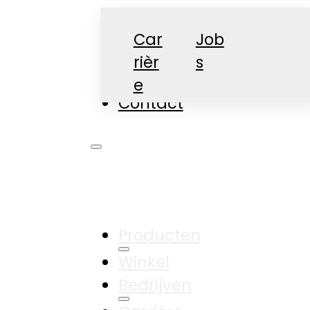
Car
Job
rièr
s
Nieuws
e
Contact
Producten
Winkel
Bedrijven