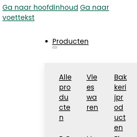
Ga naar hoofdinhoud
Ga naar
voettekst
Producten
Alle
Vle
Bak
pro
es
keri
du
wa
jpr
cte
ren
od
n
uct
en