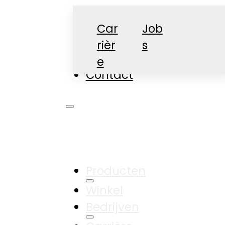
Car
Job
rièr
s
Nieuws
e
Contact
Producten
Winkel
Bedrijven