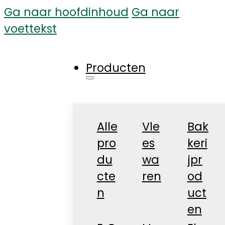
Ga naar hoofdinhoud
Ga naar
voettekst
Producten
Alle
Vle
Bak
pro
es
keri
du
wa
jpr
cte
ren
od
n
uct
en