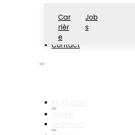
Car
Job
rièr
s
Nieuws
e
Contact
Producten
Winkel
Bedrijven