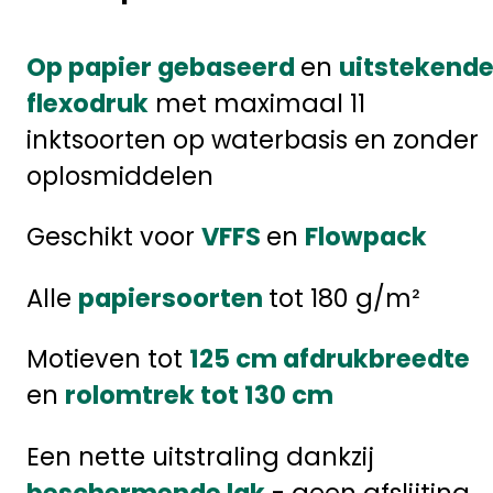
Op papier gebaseerd
en
uitstekend
flexodruk
met maximaal 11
inktsoorten op waterbasis en zonder
oplosmiddelen
Geschikt voor
VFFS
en
Flowpack
Alle
papiersoorten
tot 180 g/m²
Motieven tot
125 cm afdrukbreedte
en
rolomtrek tot 130 cm
Een nette uitstraling dankzij
beschermende lak
- geen afslijting