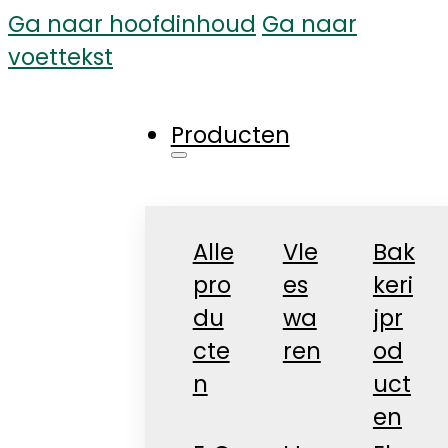
Ga naar hoofdinhoud
Ga naar
voettekst
Producten
Alle
Vle
Bak
pro
es
keri
du
wa
jpr
cte
ren
od
n
uct
en