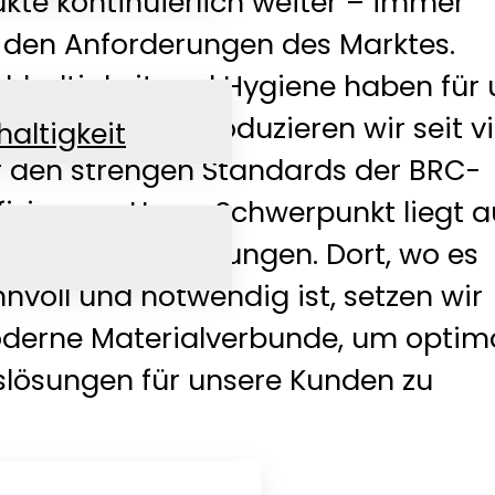
kte kontinuierlich weiter – immer
n den Anforderungen des Marktes.
chhaltigkeit und Hygiene haben für 
ität. Deshalb produzieren wir seit v
altigkeit
r den strengen Standards der BRC-
fizierung. Unser Schwerpunkt liegt a
n Papierverpackungen. Dort, wo es
nnvoll und notwendig ist, setzen wir
derne Materialverbunde, um optim
lösungen für unsere Kunden zu