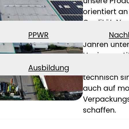
unsere Produ
orientiert a
Qualität, Na
höchste Prior
PPWR
Nachh
Jahren unte
Hygienezerti
hochwertige
Ausbildung
technisch si
auch auf mo
Verpackungs
schaffen.