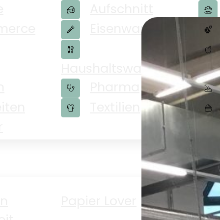
e
Aufschnitt
merce
Eisenwaren
Haushaltswaren
Ge
n
Pharma
iten
Textilien
r
en
Papier Lover
PP
eit