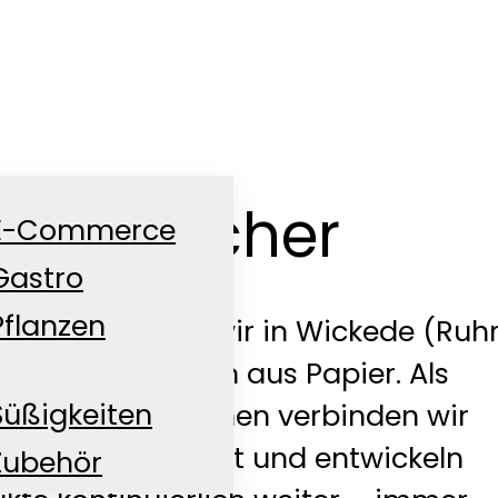
ütenmacher
E-Commerce
Gastro
Pflanzen
5 Jahren stehen wir in Wickede (Ruhr
packungslösungen aus Papier. Als
Süßigkeiten
ührtes Unternehmen verbinden wir
t Innovationsgeist und entwickeln
Zubehör