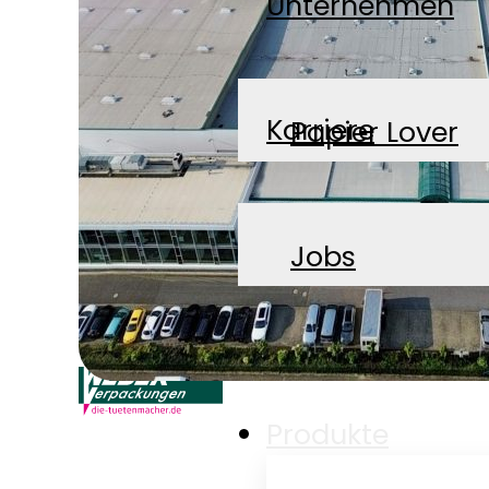
Unternehmen
Karriere
Papier Lover
News
Jobs
Kontakt
Produkte