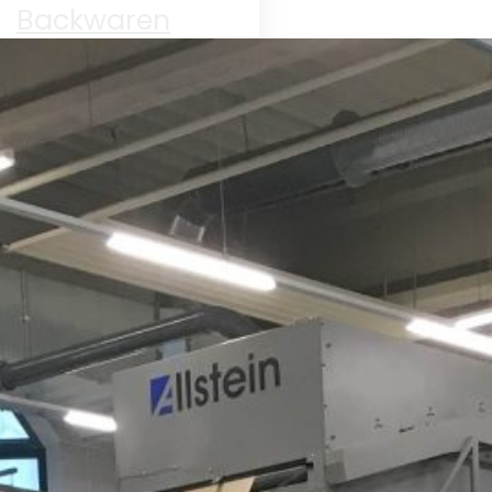
Backwaren
Elektronik
Obst &
müse
Schüttgüter
Trockenware
WR