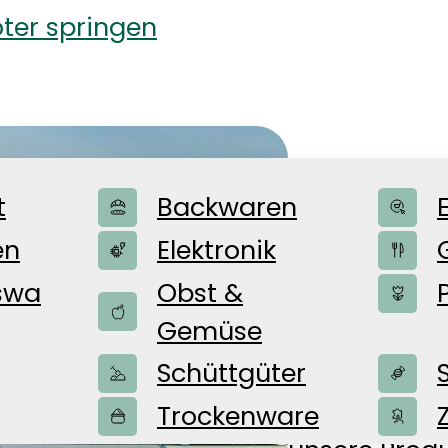
ter springen
Die T
t
Backwaren
en
Elektronik
swa
Obst &
Seit über 13
Gemüse
flexible Ver
Schüttgüter
familiengef
Tradition mi
Trockenware