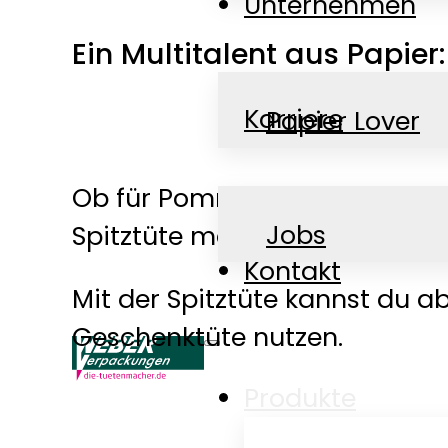
Unternehmen
Ein Multitalent aus Papier
Karriere
Papier Lover
Ob für Pommes, als Candy‑Bar
News
Jobs
Spitztüte macht überall eine g
Kontakt
Mit der Spitztüte kannst du a
Geschenktüte nutzen.
Produkte