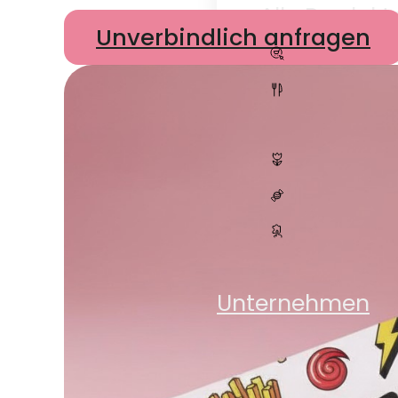
Alle Produkt
Unverbindlich anfragen
E-Com
Gastro
Pflanze
Süßigke
Zubehö
Shop
Unternehmen
Unternehm
Nachhaltigk