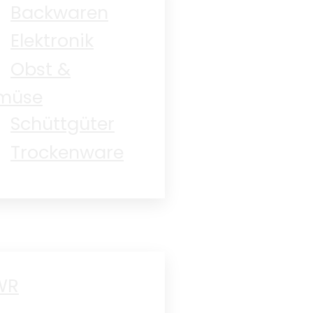
Backwaren
Elektronik
Obst &
müse
Schüttgüter
Trockenware
WR