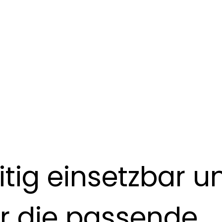
itig einsetzbar u
 die passende