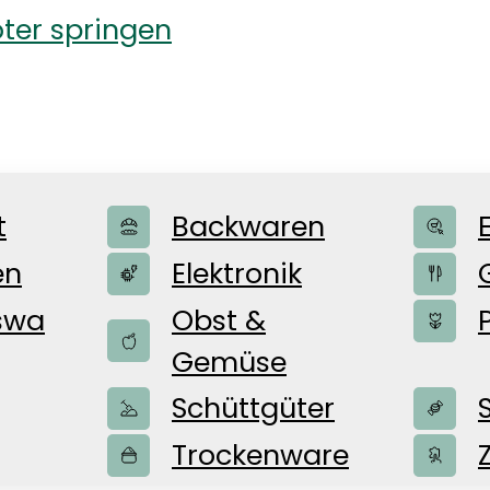
ter springen
t
Backwaren
en
Elektronik
swa
Obst &
Gemüse
Schüttgüter
Trockenware