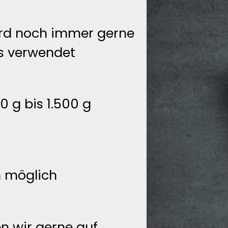
wird noch immer gerne
ns verwendet
 g bis 1.500 g
n möglich
en wir gerne auf