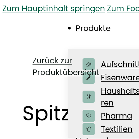
Zum Hauptinhalt springen
Zum Foo
Produkte
Zurück zur
Aufschnit
Produktübersicht
Eisenwar
Haushalt
ren
Spitztüte
Pharma
Shop
Textilien