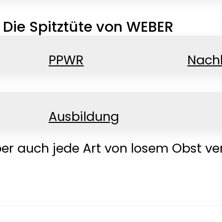
: Die Spitztüte von WEBER
PPWR
Nachh
‑Tüte für Süßigkeiten oder für Bac
Ausbildung
ute Figur.
ber auch jede Art von losem Obst ve