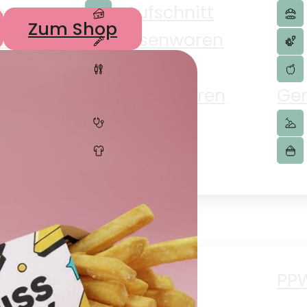
e
Aufschnitt
Zum Shop
merce
Eisenwaren
Haushaltswaren
Ge
n
Pharma
iten
Textilien
r
en
Papier Lover
PP
eit