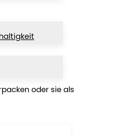
altigkeit
kwaren – die
rpacken oder sie als