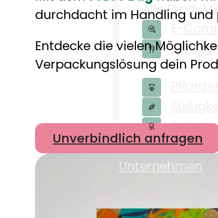
Alle Produkt
durchdacht im Handling und p
E-Com
Entdecke die vielen Möglichke
Gastro
Verpackungslösung dein Produ
Pflanze
Süßigke
Zubehö
Unverbindlich anfragen
Shop
Unternehmen
Unternehm
Nachhaltigk