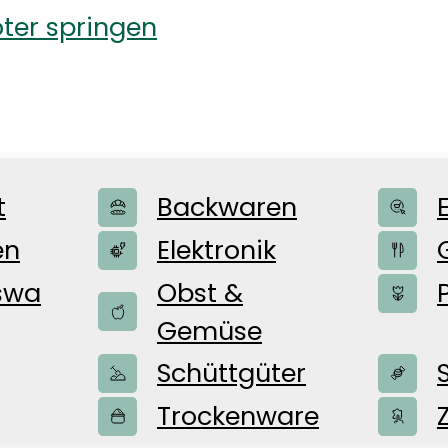
ter springen
t
Backwaren
en
Elektronik
swa
Obst &
Gemüse
ür Kleinteile u
Schüttgüter
Trockenware