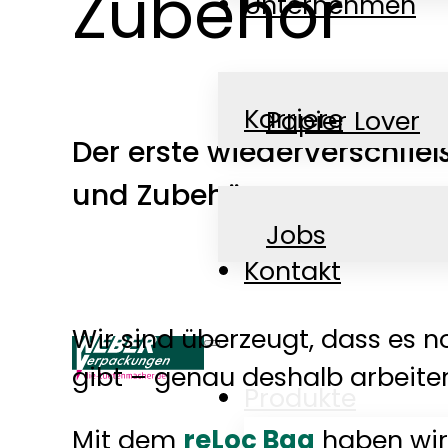
Zubehör
Unternehmen
Karriere
Papier Lover
Der erste wiederverschließ
und Zubehör.
News
Jobs
Kontakt
Wir sind überzeugt, dass es 
gibt – genau deshalb arbeiten
Produkte
Mit dem
reLoc Bag
haben wir 