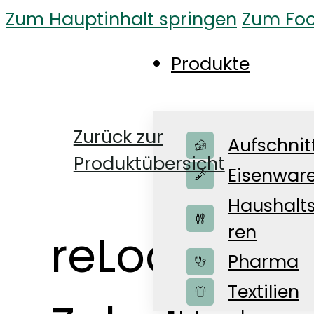
Zum Hauptinhalt springen
Zum Foo
Produkte
Zurück zur
Aufschnit
Produktübersicht
Eisenwar
Haushalt
ren
reLoc Bag f
Pharma
Shop
Textilien