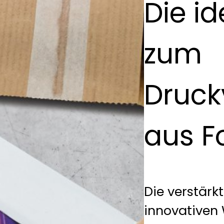
Die id
zum
Druck
aus Fo
Die verstärk
innovativen 