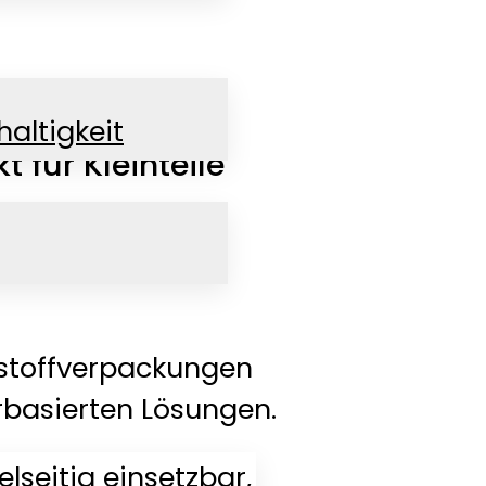
altigkeit
 für Kleinteile
tstoffverpackungen
rbasierten Lösungen.
elseitig einsetzbar,