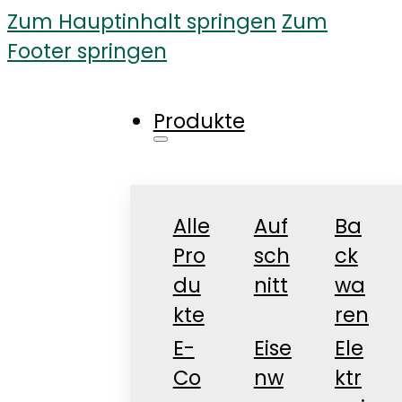
Zum Hauptinhalt springen
Zum
Footer springen
Produkte
Alle
Auf
Ba
Pro
sch
ck
du
nitt
wa
kte
ren
E-
Eise
Ele
Co
nw
ktr