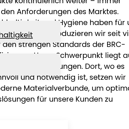
kte kontinuierlich weiter – immer
n den Anforderungen des Marktes.
chhaltigkeit und Hygiene haben für 
ität. Deshalb produzieren wir seit v
altigkeit
r den strengen Standards der BRC-
fizierung. Unser Schwerpunkt liegt a
n Papierverpackungen. Dort, wo es
nnvoll und notwendig ist, setzen wir
derne Materialverbunde, um optim
lösungen für unsere Kunden zu