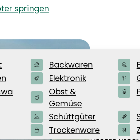
ter springen
Die T
t
Backwaren
en
Elektronik
swa
Obst &
Seit über 13
Gemüse
flexible Ver
Schüttgüter
familiengef
Tradition mi
Trockenware