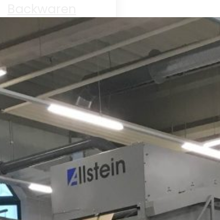
Backwaren
Elektronik
Obst &
müse
Schüttgüter
Trockenware
WR