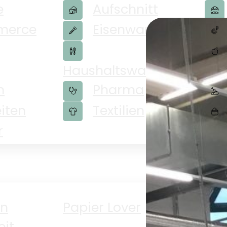
e
Aufschnitt
merce
Eisenwaren
Haushaltswaren
Ge
n
Pharma
iten
Textilien
r
en
Papier Lover
PP
eit