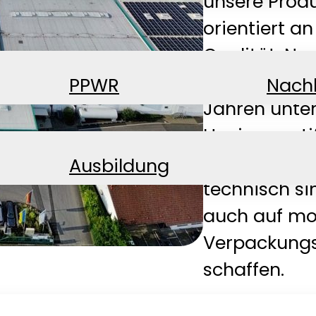
unsere Produ
orientiert a
Qualität, Na
höchste Prior
PPWR
Nachh
Jahren unte
Hygienezerti
hochwertige
Ausbildung
technisch si
auch auf mo
Verpackungs
schaffen.