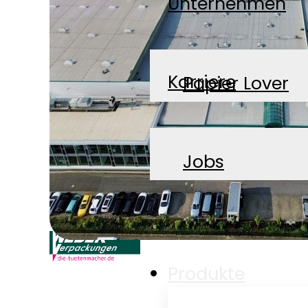
Unternehmen
Karriere
Papier Lover
News
Jobs
Kontakt
Produkte