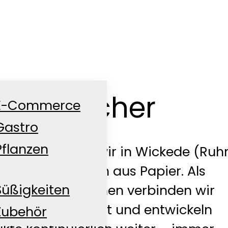
ütenmacher
E-Commerce
Gastro
Pflanzen
5 Jahren stehen wir in Wickede (Ruhr
packungslösungen aus Papier. Als
Süßigkeiten
ührtes Unternehmen verbinden wir
t Innovationsgeist und entwickeln
Zubehör