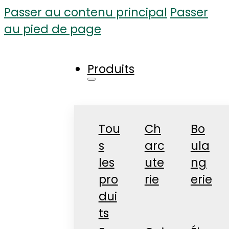
Passer au contenu principal
Passer
au pied de page
Produits
Tou
Ch
Bo
s
arc
ula
les
ute
ng
pro
rie
erie
dui
ts