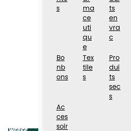
s
ma
ts
ce
en
uti
vra
qu
c
e
Bo
Tex
Pro
nb
tile
dui
ons
s
ts
sec
s
Ac
ces
soir