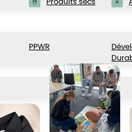
Produits secs
PPWR
Déve
Dura