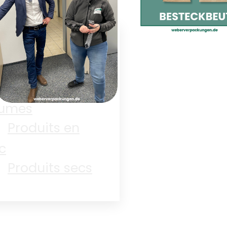
Boulangerie
Électronique
Les pochettes
couverts sont
Fruits et
arrivées !
gumes
Produits en
Le jeudi des
c
femmes
Produits secs