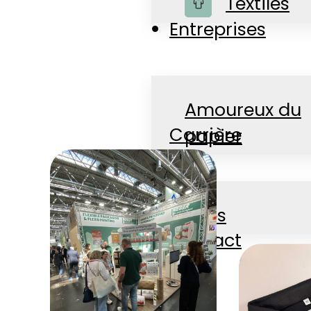
Boutique
Textiles
Entreprises
Amoureux du
Carrière
papier
Actualités
Jobs
Contact