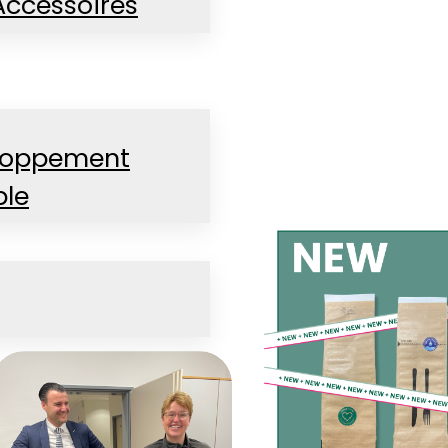
Accessoires
loppement
ble