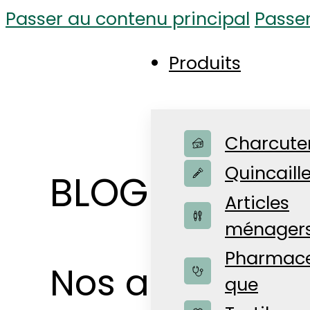
Passer au contenu principal
Passe
Produits
Charcute
Quincaille
BLOG D'ACTUA
Articles
ménager
Pharmace
Nos actualités
que