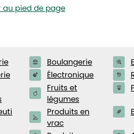
r au pied de page
rie
Boulangerie
rie
Électronique
LITÉS
Fruits et
s
légumes
uti
Produits en
 pour vous
vrac