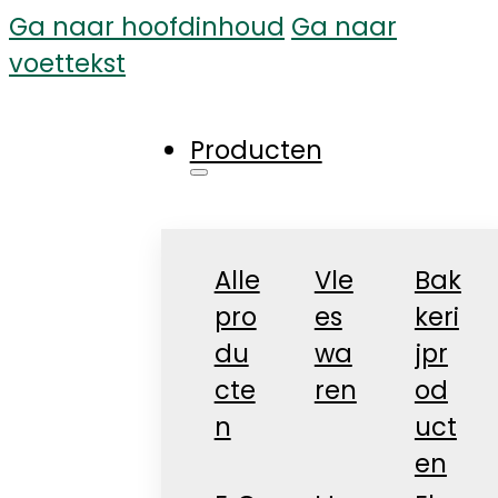
Ga naar hoofdinhoud
Ga naar
voettekst
Producten
Alle
Vle
Bak
pro
es
keri
du
wa
jpr
cte
ren
od
n
uct
en