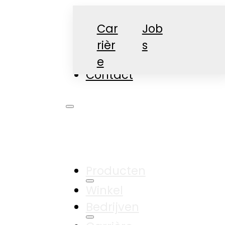
Car
Job
rièr
s
Nieuws
e
Contact
Producten
Winkel
Bedrijven