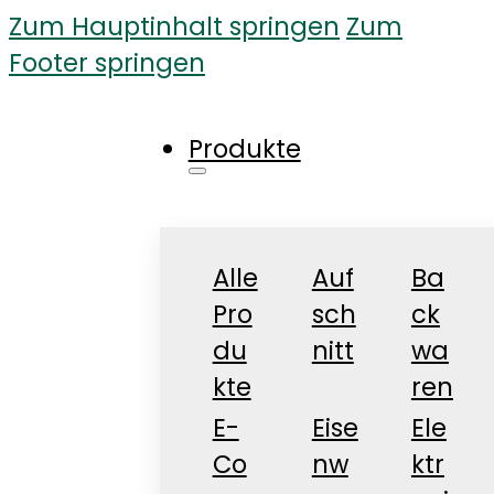
Zum Hauptinhalt springen
Zum
Footer springen
Produkte
Alle
Auf
Ba
Pro
sch
ck
du
nitt
wa
kte
ren
E-
Eise
Ele
Co
nw
ktr