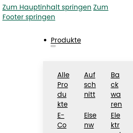
Zum Hauptinhalt springen
Zum
Footer springen
Produkte
Alle
Auf
Ba
Pro
sch
ck
du
nitt
wa
kte
ren
E-
Eise
Ele
Co
nw
ktr