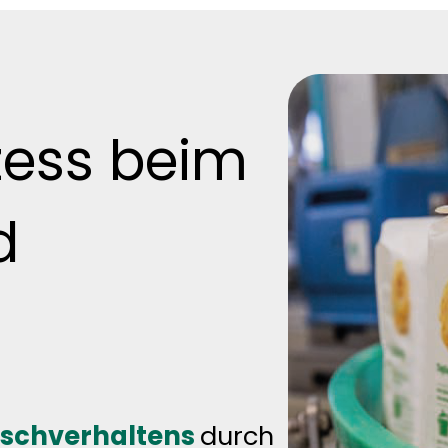
ozess beim
d
tschverhaltens
durch