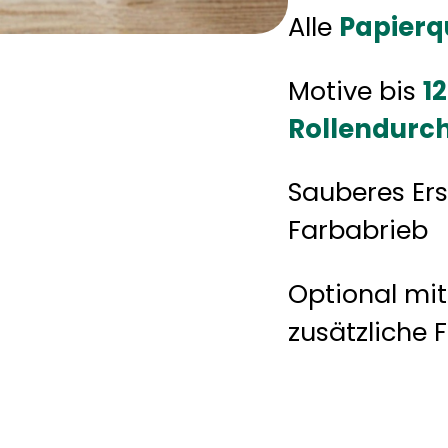
Alle
Papierq
Motive bis
1
Rollendurch
Sauberes Er
Farbabrieb
Optional mi
zusätzliche 