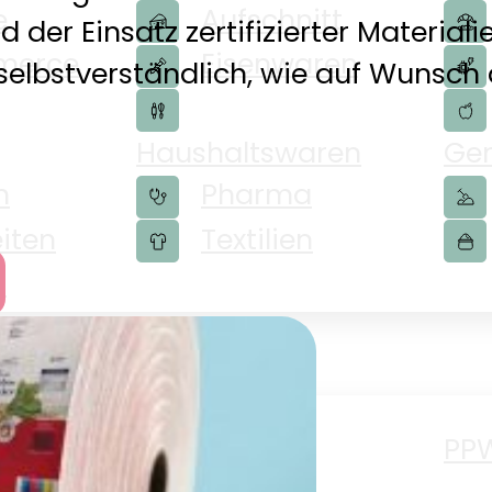
e
Aufschnitt
d der Einsatz zertifizierter Material
merce
Eisenwaren
 selbstverständlich, wie auf Wunsc
Haushaltswaren
Ge
n
Pharma
iten
Textilien
r
en
Papier Lover
PP
eit