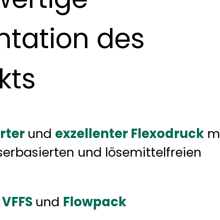
ntation des
kts
rter
und
exzellenter Flexodruck
m
sserbasierten und lösemittelfreien
r
VFFS
und
Flowpack