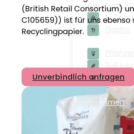
Alle Produkt
(British Retail Consortium) un
E-Com
C105659)) ist für uns ebenso
Gastro
Recyclingpapier.
Pflanze
Süßigke
Unverbindlich anfragen
Zubehö
Shop
Unternehmen
Unternehm
Nachhaltigk