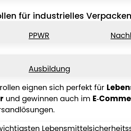
en für industrielles Verpacke
PPWR
Nachh
omatenrollen verpackst du Produkte
Ausbildung
ielle Prozesse.
rollen eignen sich perfekt für
Leben
r
und gewinnen auch im
E‑Comme
ersandlösungen.
 wichtigsten Lebensmittelsicherheit