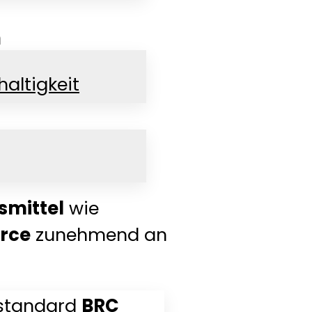
n
altigkeit
 effizient und
smittel
wie
rce
zunehmend an
sstandard
BRC