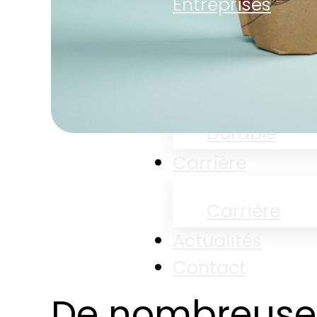
Entreprises
Entreprises
Développem
Durable
Carrière
Carrière
Actualités
Contact
De nombreuses