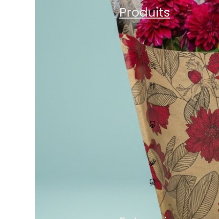
Produits
Tous les pro
E-Com
Restaur
Plantes
Bonbon
Accesso
Boutique