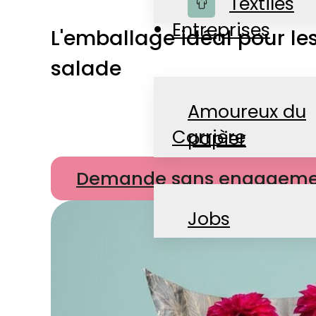
Boutique
Textiles
Entreprises
L'emballage idéal pour les
salade
Amoureux du
Carrière
papier
Demande sans engageme
Actualités
Jobs
Contact