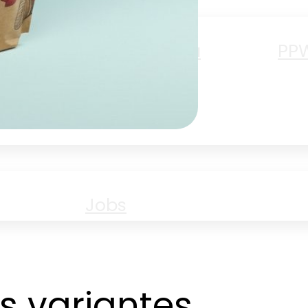
Amoureux du
PP
papier
ent
Jobs
 variantes