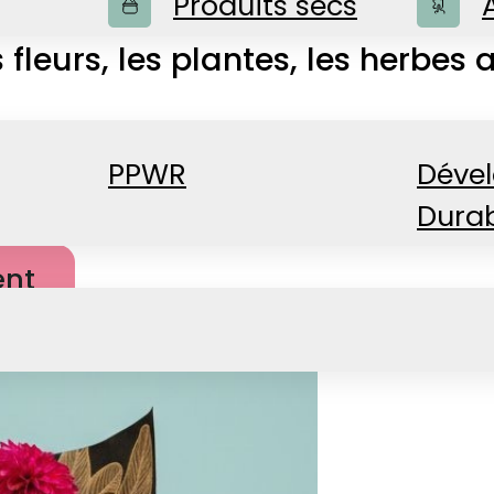
Produits secs
 fleurs, les plantes, les herbes
PPWR
Déve
Dura
nt