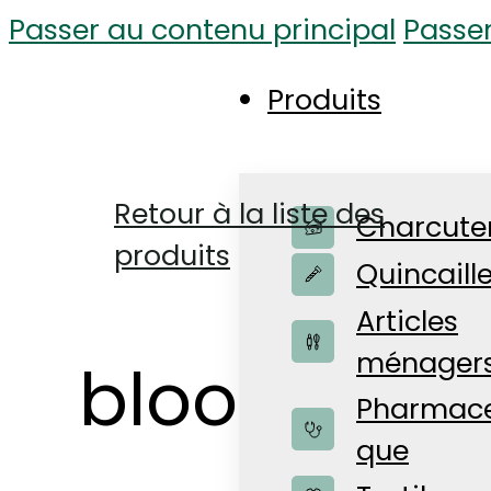
Passer au contenu principal
Passe
Produits
Retour à la liste des
Charcute
produits
Quincaille
Articles
ménager
bloom gua
Pharmace
que