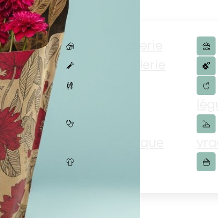
duits
Charcuterie
merce
Quincaillerie
ation
Articles
ménagers
lé
Pharmaceutique
vra
s
Textiles
ires