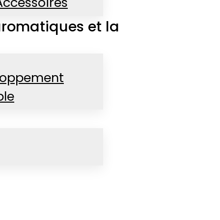
Accessoires
 aromatiques et la
loppement
ble