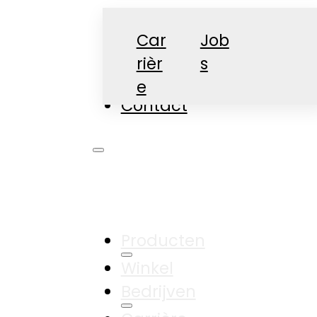
Car
Job
rièr
s
Nieuws
e
Contact
Producten
Winkel
Bedrijven