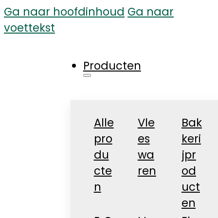
Ga naar hoofdinhoud
Ga naar
voettekst
Producten
Alle
Vle
Bak
pro
es
keri
du
wa
jpr
cte
ren
od
n
uct
en