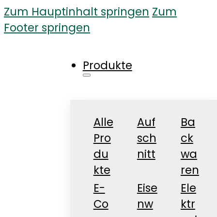
Zum Hauptinhalt springen
Zum
Footer springen
Produkte
Alle
Auf
Ba
Pro
sch
ck
du
nitt
wa
kte
ren
E-
Eise
Ele
Co
nw
ktr