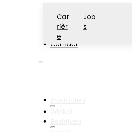
Car
Job
rièr
s
Nieuws
e
Contact
Producten
Winkel
Bedrijven