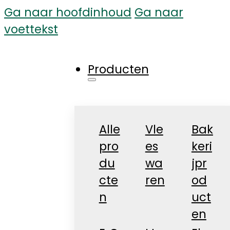
Ga naar hoofdinhoud
Ga naar
voettekst
Producten
Alle
Vle
Bak
pro
es
keri
du
wa
jpr
cte
ren
od
n
uct
en