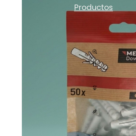
Productos
Todos los
productos
E-Com
Gastro
Plantas
Dulces
Accesor