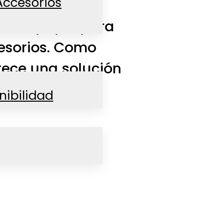
Accesorios
se de papel para
cesorios. Como
frece una solución
nibilidad