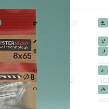
Embutidos
merce
Ferretería
nomía
Artículos
para el hogar
ver
Farmacéutica
gra
Textiles
sec
ios