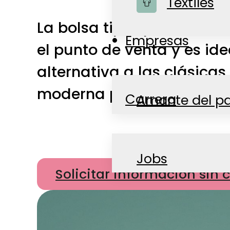
Textiles
Tienda
La bolsa tipo «pouch» es
Empresas
el punto de venta y es id
alternativa a las clásicas
moderna para un montón d
Carrera
Amante del p
Noticias
Jobs
Solicitar información si
Contacto