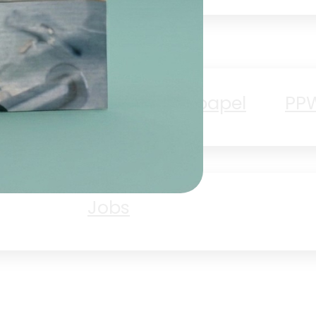
Amante del papel
PP
ad
Jobs