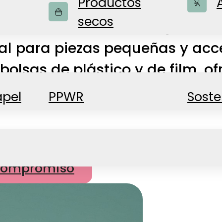
Productos
secos
 una solución de embalaje a ba
eal para piezas pequeñas y ac
 bolsas de plástico y de film, o
e usos diferentes.
apel
PPWR
Soste
n compromiso