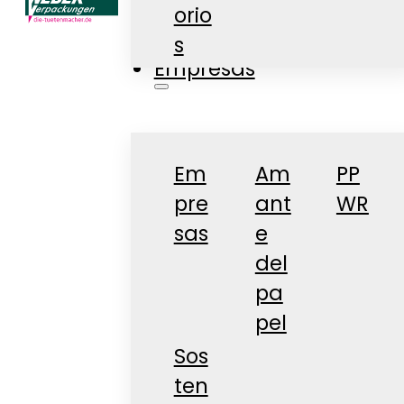
orio
Tienda
s
Empresas
Em
Am
PP
pre
ant
WR
sas
e
del
pa
pel
Sos
ten