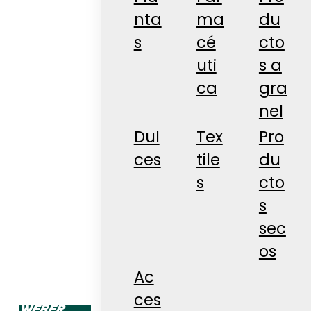
nta
ma
du
s
cé
cto
uti
s a
ca
gra
nel
Dul
Tex
Pro
ces
tile
du
s
cto
s
sec
os
Ac
ces