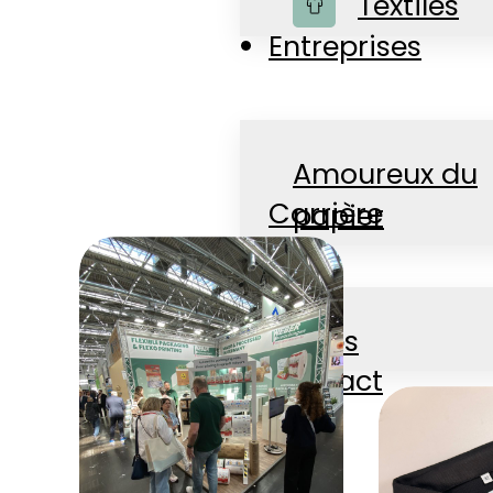
Boutique
Textiles
Entreprises
Amoureux du
Carrière
papier
Actualités
Jobs
Contact