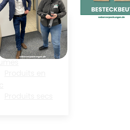
Boulangerie
Électronique
Les pochettes
couverts sont
Fruits et
arrivées !
gumes
Produits en
Le jeudi des
c
femmes
Produits secs