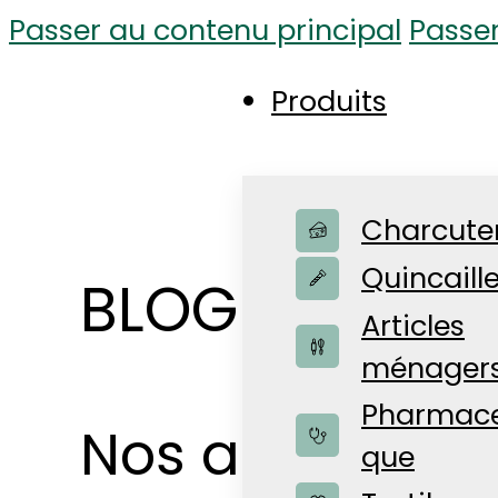
Passer au contenu principal
Passe
Produits
Charcute
Quincaille
BLOG D'ACTUA
Articles
ménager
Pharmace
Nos actualités
que