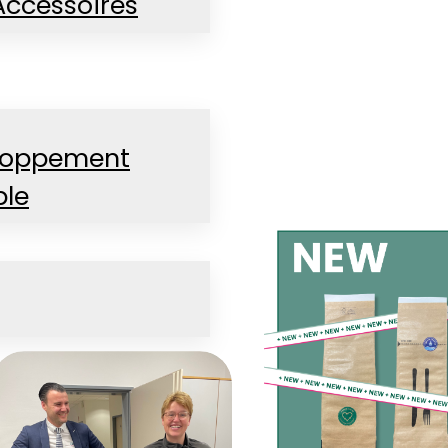
Accessoires
loppement
ble