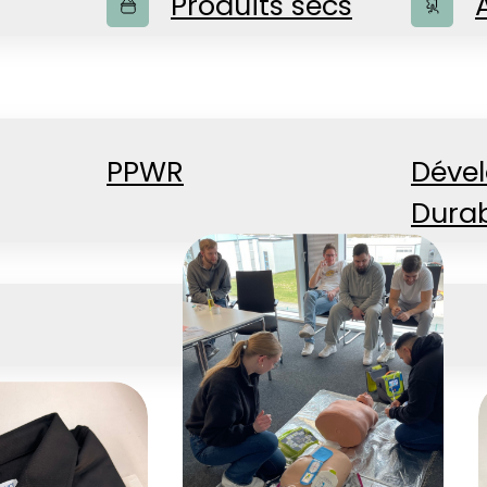
Produits secs
PPWR
Déve
Dura