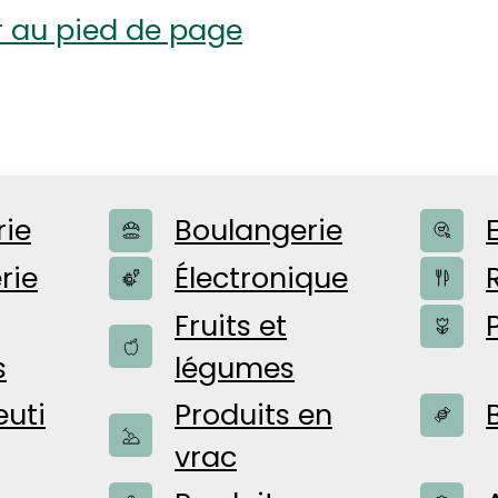
r au pied de page
rie
Boulangerie
rie
Électronique
LITÉS
Fruits et
s
légumes
uti
Produits en
 pour vous
vrac