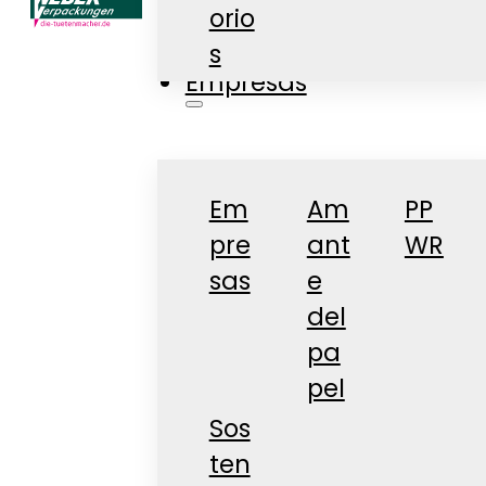
orio
Tienda
s
Empresas
Em
Am
PP
pre
ant
WR
sas
e
del
pa
pel
Sos
ten