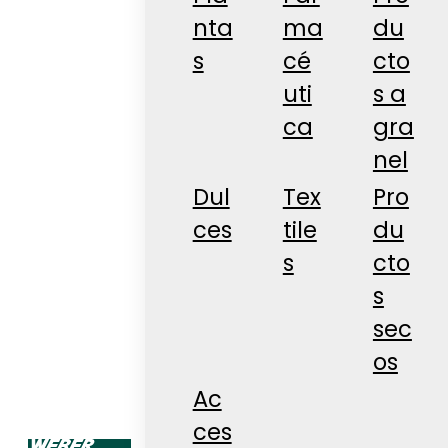
nta
ma
du
s
cé
cto
uti
s a
ca
gra
nel
Dul
Tex
Pro
ces
tile
du
s
cto
s
sec
os
Ac
ces