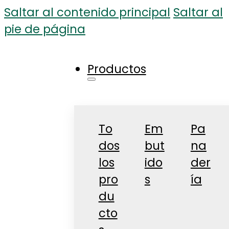
Saltar al contenido principal
Saltar al
pie de página
Productos
To
Em
Pa
dos
but
na
los
ido
der
pro
s
ía
du
cto